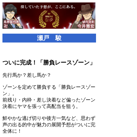
瀬戸 駿
ついに完成！「勝負レースゾーン」
先行馬か？差し馬か？
ゾーンを定めて勝負する「勝負レースゾー
ン」。
前残り・内枠・差し決着など偏ったゾーン
決着にヤマを張って高配当を狙う。
鮮やかな逃げ切りや後方一気など、思わず
声の出る的中が魅力の展開予想がついに完
全体に！