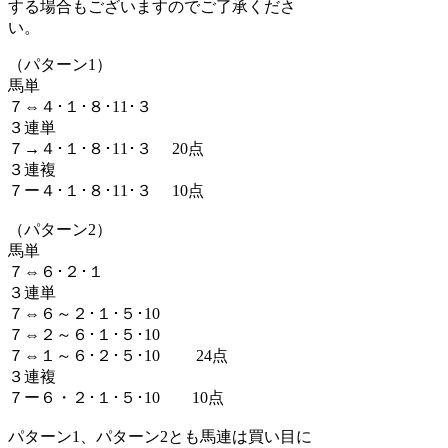
する場合もございますのでご了承くださ
い。
（パターン1）
馬単
７⇔４･１･８･11･３
３連単
７→４･１･８･11･３ 20点
３連複
７ー４･１･８･11･３ 10点
（パターン2）
馬単
７⇔６･２･１
３連単
７⇔６～２･１･５･10
７⇔２～６･１･５･10
７⇔１～６･２･５･10 24点
３連複
７ー６・２･１･５･10 10点
パターン1、パターン2とも馬連は買い目に