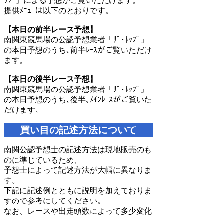
ｯﾌﾟ」による予想がご覧いただけます。
提供ﾒﾆｭｰは以下のとおりです。
【本日の前半レース予想】
南関東競馬場の公認予想業者「ｻﾞ･ﾄｯﾌﾟ」
の本日予想のうち､前半ﾚｰｽがご覧いただけ
ます。
【本日の後半レース予想】
南関東競馬場の公認予想業者「ｻﾞ･ﾄｯﾌﾟ」
の本日予想のうち､後半､ﾒｲﾝﾚｰｽがご覧いた
だけます。
買い目の記述方法について
南関公認予想士の記述方法は現地販売のも
のに準じているため、
予想士によって記述方法が大幅に異なりま
す。
下記に記述例とともに説明を加えておりま
すので参考にしてください。
なお、レースや出走頭数によって多少変化