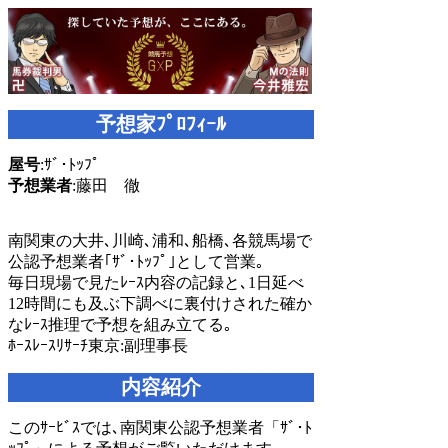
予想家ﾌﾟﾛﾌｨｰﾙ
屋号
:ｻﾞ･ﾄｯﾌﾟ
予想業者
:藤田 徹
南関東の大井､川崎､浦和､船橋､各競馬場で
公認予想業者｢ｻﾞ･ﾄｯﾌﾟ｣として営業｡
毎日現場で見たﾚｰｽ内容の記録と､1日延べ
12時間にも及ぶ下調べに裏付けされた確か
なﾚｰｽ推理で予想を組み立てる｡
ﾎｰｽﾚｰｽﾘｻｰﾁ東京:副理事長
内容紹介
このｻｰﾋﾞｽでは､南関東公認予想業者「ｻﾞ･ﾄ